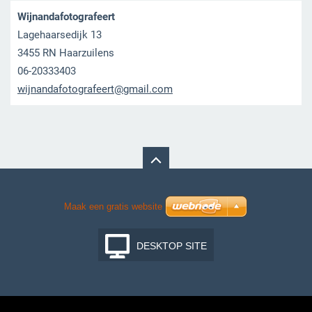
Wijnandafotografeert
Lagehaarsedijk 13
3455 RN Haarzuilens
06-20333403
wijnanda
fotograf
eert@gma
il.com
Maak een gratis website
DESKTOP SITE