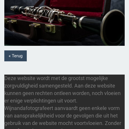
« Terug
Deze website wordt met de grootst mogelijke
zorgvuldigheid samengesteld. Aan deze website
kunnen geen rechten ontleen worden, noch vloeien
er enige verplichtingen uit voort.
Wijnandafotografeert aanvaardt geen enkele vorm
van aansprakelijkheid voor de gevolgen die uit het
gebruik van de website mocht voortvloeien. Zonder