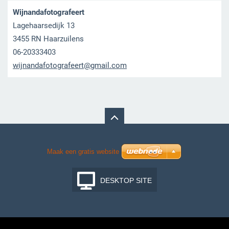
Wijnandafotografeert
Lagehaarsedijk 13
3455 RN Haarzuilens
06-20333403
wijnanda
fotograf
eert@gma
il.com
Maak een gratis website
DESKTOP SITE