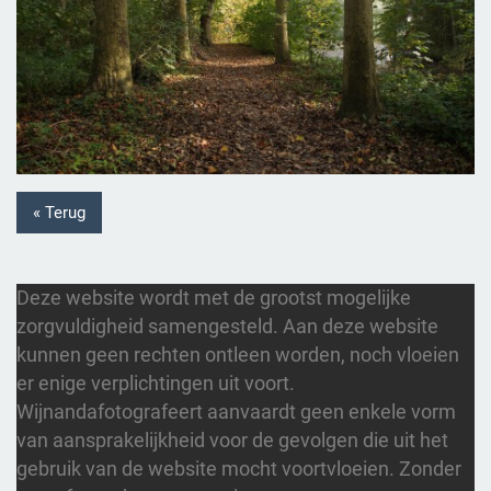
« Terug
Deze website wordt met de grootst mogelijke
zorgvuldigheid samengesteld. Aan deze website
kunnen geen rechten ontleen worden, noch vloeien
er enige verplichtingen uit voort.
Wijnandafotografeert aanvaardt geen enkele vorm
van aansprakelijkheid voor de gevolgen die uit het
gebruik van de website mocht voortvloeien. Zonder